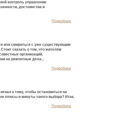
свой контроль управление
занности, достоинства и
Подробнее
тся или смириться с уже существующим
Стоит сказать о том, что жителям
совестных организаций,
и на ремонтные дела...
Подробнее
гнал к тому, чтобы остановиться на
ем плюсы и минуты такого выбора? Итак.
Подробнее