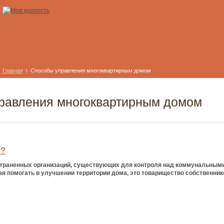
Главная
\ Способы управления многоквартирным домом
равления многоквартирным домом
Ж?
траненных организаций, существующих для контроля над коммунальными
ная помогать в улучшении территории дома, это товарищество собственни