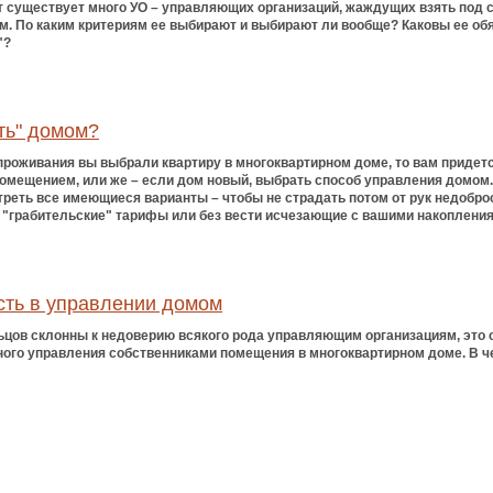
 существует много УО – управляющих организаций, жаждущих взять под 
. По каким критериям ее выбирают и выбирают ли вообще? Каковы ее обя
"?
ить" домом?
 проживания вы выбрали квартиру в многоквартирном доме, то вам приде
омещением, или же – если дом новый, выбрать способ управления домом. 
реть все имеющиеся варианты – чтобы не страдать потом от рук недобро
"грабительские" тарифы или без вести исчезающие с вашими накоплениям
сть в управлении домом
цов склонны к недоверию всякого рода управляющим организациям, это си
ого управления собственниками помещения в многоквартирном доме. В ч