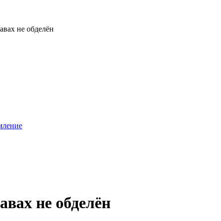
авах не обделён
мление
авах не обделён