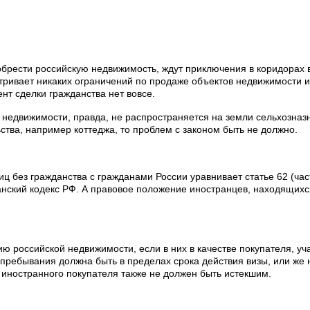
брести российскую недвижимость, ждут приключения в коридорах в
тривает никаких ограничений по продаже объектов недвижимости и
ент сделки гражданства нет вовсе.
м недвижимости, правда, не распространяется на земли сельхозна
тва, например коттеджа, то проблем с законом быть не должно.
ц без гражданства с гражданами России уравнивает статье 62 (час
анский кодекс РФ. А правовое положение иностранцев, находящих
 российской недвижимости, если в них в качестве покупателя, уч
 пребывания должна быть в пределах срока действия визы, или же 
 иностранного покупателя также не должен быть истекшим.