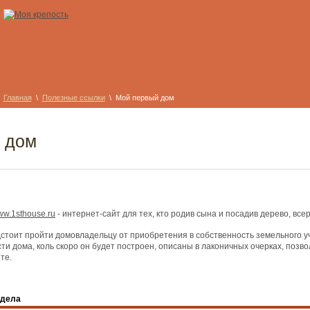
Главная
\
Полезные ссылки
\ Мой первый дом
 дом
w.1sthouse.ru
- интернет-сайт для тех, кто родив сына и посадив дерево, вс
дстоит пройти домовладельцу от приобретения в собственность земельного уч
ти дома, коль скоро он будет построен, описаны в лаконичных очерках, позв
те.
здела